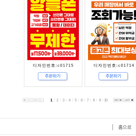
디자인번호:c01715
디자인번호:c01714
1
2
3
4
5
6
7
8
9
10
│
홈으로