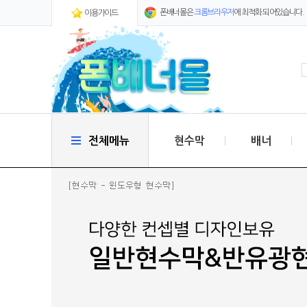
폰배너몰은
크롬브라우저
에 최적화 되어있습니다.
이용가이드
전체메뉴
현수막
배너