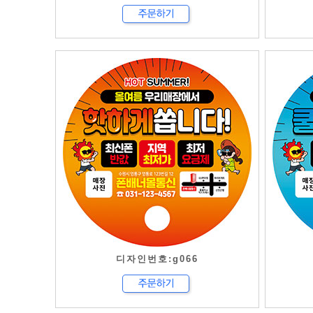
디자인번호:g066