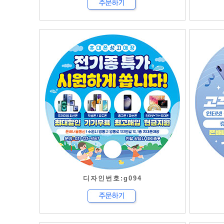
디자인번호:g094