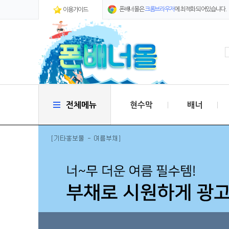
폰배너몰은
크롬브라우저
에 최적화 되어있습니다.
이용가이드
전체메뉴
현수막
배너