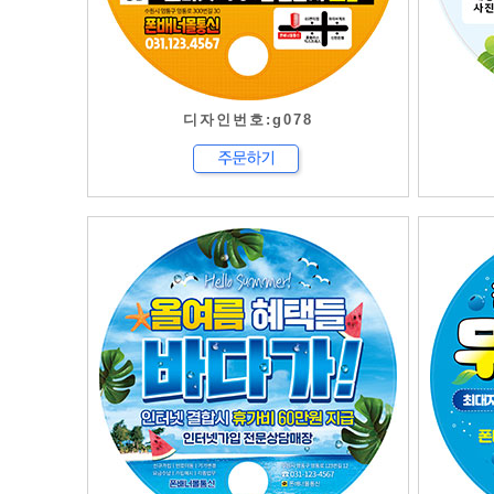
디자인번호:g078