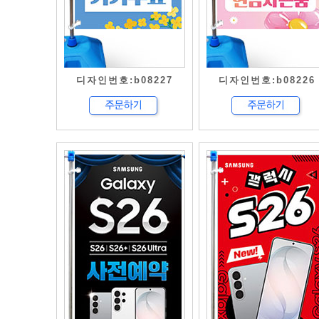
디자인번호:b08227
디자인번호:b08226