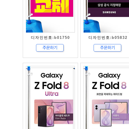
디자인번호:b01750
디자인번호:b05832