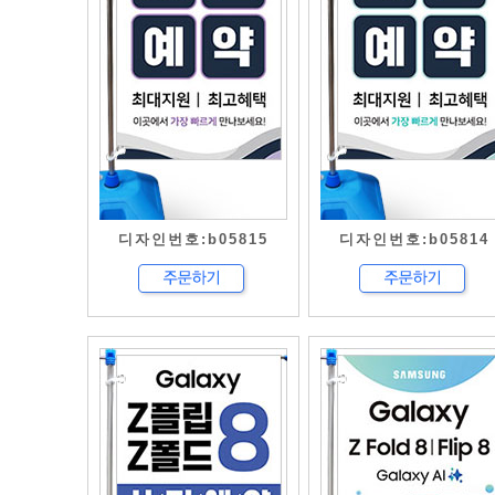
디자인번호:b05815
디자인번호:b05814