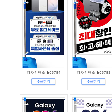
디자인번호:b05794
디자인번호:b05793