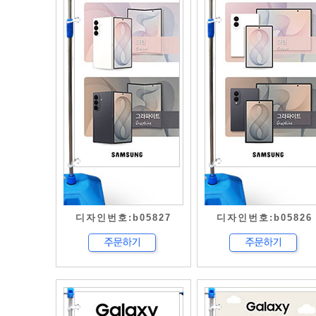
디자인번호:b05827
디자인번호:b05826