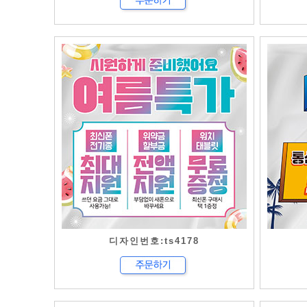
디자인번호:ts4178