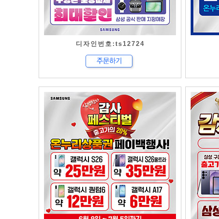
디자인번호:ts12724