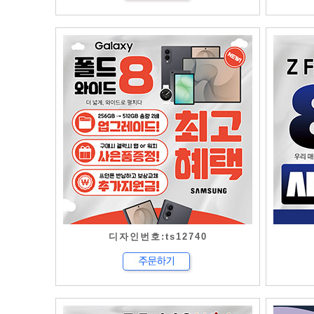
디자인번호:ts12740