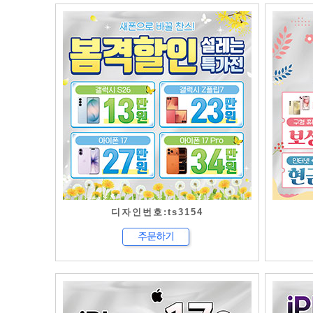
디자인번호:ts3154