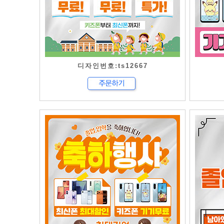
디자인번호:ts12667