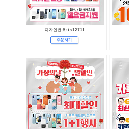
디자인번호:ts12711