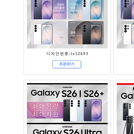
디자인번호:ts12693