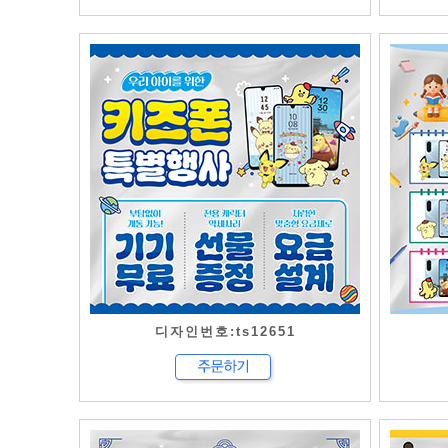
디자인번호:ts12651