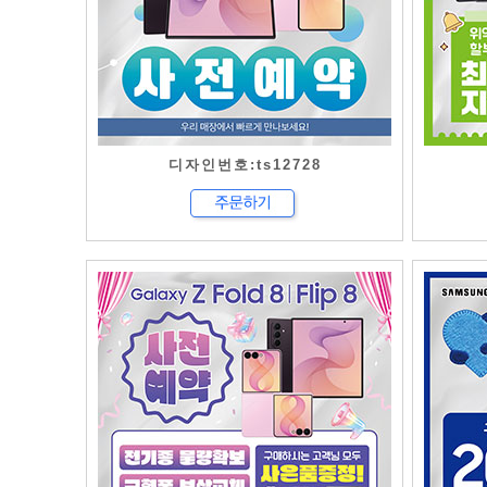
디자인번호:ts12728