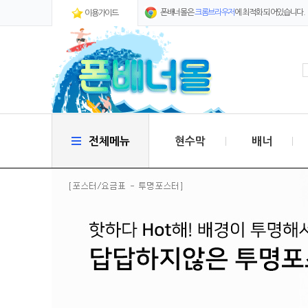
폰배너몰은
크롬브라우저
에 최적화 되어있습니다.
이용가이드
전체메뉴
현수막
배너