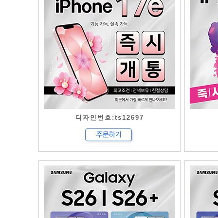
디자인번호:ts12697