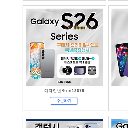
디자인번호:ts12679