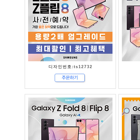
디자인번호:ts12732