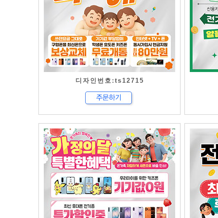
디자인번호:ts12715