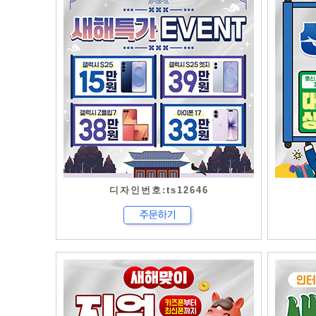
디자인번호:ts12646