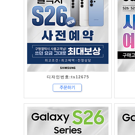
디자인번호:ts12675