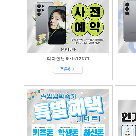
디자인번호:ts12671