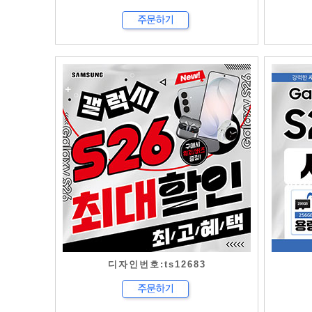
디자인번호:ts12683