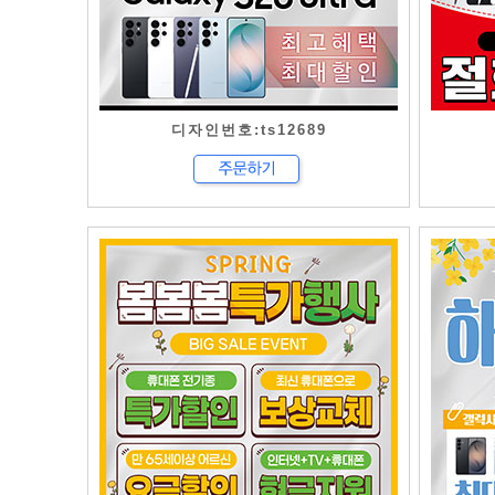
디자인번호:ts12689