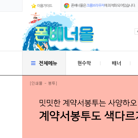
폰배너몰은
크롬브라우저
에 최적화 되어있습니다.
이용가이드
전체메뉴
현수막
배너