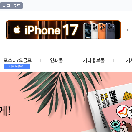
포스터/요금표
인쇄물
기타홍보물
거
페트 / 시트지