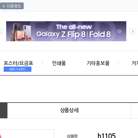
포스터/요금표
인쇄물
기타홍보물
거
페트 / 시트지
.
상품상세
h1105
상품명